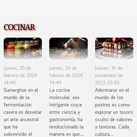
COCINAR
Jueves, 16 de
Jueves, 29 de
Jueves, 29 de
noviembre de
febrero de 2024
febrero de 2024
2023 20:43
14:44
14:44
Adentrarse en el
Sumergirse en el
La cocina
mundo de los
mundo de la
molecular, ese
postres es como
fermentación
intrigante cruce
explorar un tesoro
casera es desvelar
entre ciencia y
oculto de sabores
un arte ancestral
gastronomía, ha
y texturas. Cada
que ha
revolucionado la
cultura...
sobrevivido el
manera en que...