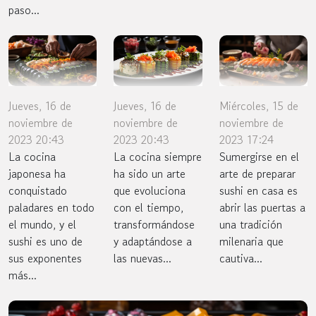
paso...
Jueves, 16 de
Jueves, 16 de
Miércoles, 15 de
noviembre de
noviembre de
noviembre de
2023 20:43
2023 20:43
2023 17:24
La cocina
La cocina siempre
Sumergirse en el
japonesa ha
ha sido un arte
arte de preparar
conquistado
que evoluciona
sushi en casa es
paladares en todo
con el tiempo,
abrir las puertas a
el mundo, y el
transformándose
una tradición
sushi es uno de
y adaptándose a
milenaria que
sus exponentes
las nuevas...
cautiva...
más...